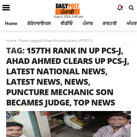
Aug 6, 2026, 5:48 pm
Home
ਕੋਰੋਨਾਵਾਇਰਸ
ਵੀਡੀਓ
ਪੰਜਾਬ
ਰਾਸ਼ਟਰੀ
ਅੰਤਰ
Home
Posts tagged Ahad Ahmed clears UP PCS-J
TAG:
157TH RANK IN UP PCS-J
,
AHAD AHMED CLEARS UP PCS-J
,
LATEST NATIONAL NEWS
,
LATEST NEWS
,
NEWS
,
PUNCTURE MECHANIC SON
BECAMES JUDGE
,
TOP NEWS