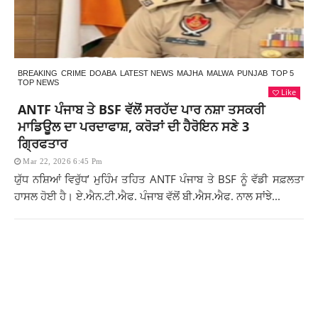
BREAKING
CRIME
DOABA
LATEST NEWS
MAJHA
MALWA
PUNJAB
TOP 5
TOP NEWS
Like
ANTF ਪੰਜਾਬ ਤੇ BSF ਵੱਲੋਂ ਸਰਹੱਦ ਪਾਰ ਨਸ਼ਾ ਤਸਕਰੀ
ਮਾਡਿਊਲ ਦਾ ਪਰਦਾਫਾਸ਼, ਕਰੋੜਾਂ ਦੀ ਹੈਰੋਇਨ ਸਣੇ 3
ਗ੍ਰਿਫਤਾਰ
Mar 22, 2026 6:45 Pm
ਯੁੱਧ ਨਸ਼ਿਆਂ ਵਿਰੁੱਧ’ ਮੁਹਿੰਮ ਤਹਿਤ ANTF ਪੰਜਾਬ ਤੇ BSF ਨੂੰ ਵੱਡੀ ਸਫ਼ਲਤਾ
ਹਾਸਲ ਹੋਈ ਹੈ। ਏ.ਐਨ.ਟੀ.ਐਫ. ਪੰਜਾਬ ਵੱਲੋਂ ਬੀ.ਐਸ.ਐਫ. ਨਾਲ ਸਾਂਝੇ...