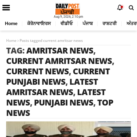
Aug 9, 2026, 2:10 pm
Home
ਕੋਰੋਨਾਵਾਇਰਸ
ਵੀਡੀਓ
ਪੰਜਾਬ
ਰਾਸ਼ਟਰੀ
ਅੰਤਰ
Home
Posts tagged current amritsar news
TAG:
AMRITSAR NEWS
,
CURRENT AMRITSAR NEWS
,
CURRENT NEWS
,
CURRENT
PUNJABI NEWS
,
LATEST
AMRITSAR NEWS
,
LATEST
NEWS
,
PUNJABI NEWS
,
TOP
NEWS