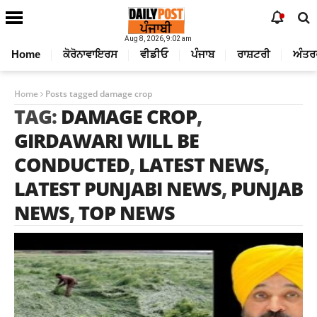
Aug 8, 2026, 9:02 am
Home
ਕੋਰੋਨਾਵਾਇਰਸ
ਵੀਡੀਓ
ਪੰਜਾਬ
ਰਾਸ਼ਟਰੀ
ਅੰਤਰ
Home
Posts tagged damage crop
TAG:
DAMAGE CROP
,
GIRDAWARI WILL BE
CONDUCTED
,
LATEST NEWS
,
LATEST PUNJABI NEWS
,
PUNJAB
NEWS
,
TOP NEWS