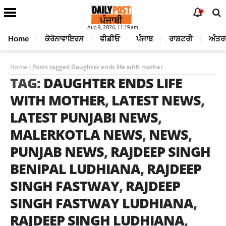
Aug 9, 2026, 11:19 am
Home
ਕੋਰੋਨਾਵਾਇਰਸ
ਵੀਡੀਓ
ਪੰਜਾਬ
ਰਾਸ਼ਟਰੀ
ਅੰਤਰ
Home
Posts tagged Daughter ends life with mother
TAG:
DAUGHTER ENDS LIFE
WITH MOTHER
,
LATEST NEWS
,
LATEST PUNJABI NEWS
,
MALERKOTLA NEWS
,
NEWS
,
PUNJAB NEWS
,
RAJDEEP SINGH
BENIPAL LUDHIANA
,
RAJDEEP
SINGH FASTWAY
,
RAJDEEP
SINGH FASTWAY LUDHIANA
,
RAJDEEP SINGH LUDHIANA
,