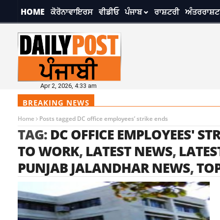
HOME
ਕੋਰੋਨਾਵਾਇਰਸ
ਵੀਡੀਓ
ਪੰਜਾਬ
ਰਾਸ਼ਟਰੀ
ਅੰਤਰਰਾਸ਼ਟ
Apr 2, 2026, 4:33 am
BREAKING NEWS
Home
Posts tagged DC office employees’ strike ends
TAG:
DC OFFICE EMPLOYEES' ST
TO WORK
,
LATEST NEWS
,
LATES
PUNJAB JALANDHAR NEWS
,
TO