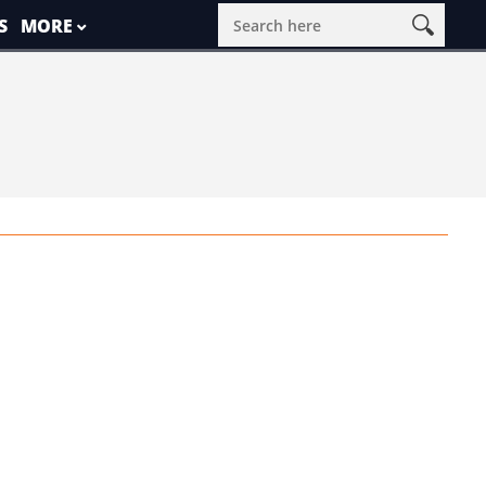
S
MORE