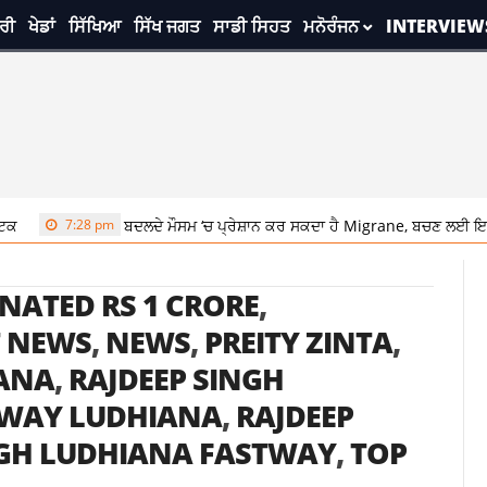
ਰੀ
ਖੇਡਾਂ
ਸਿੱਖਿਆ
ਸਿੱਖ ਜਗਤ
ਸਾਡੀ ਸਿਹਤ
ਮਨੋਰੰਜਨ
INTERVIEW
7:28 pm
ਬਦਲਦੇ ਮੌਸਮ ‘ਚ ਪ੍ਰੇਸ਼ਾਨ ਕਰ ਸਕਦਾ ਹੈ Migrane, ਬਚਣ ਲਈ ਇਨ੍ਹਾਂ
NATED RS 1 CRORE
,
T NEWS
,
NEWS
,
PREITY ZINTA
,
IANA
,
RAJDEEP SINGH
TWAY LUDHIANA
,
RAJDEEP
NGH LUDHIANA FASTWAY
,
TOP