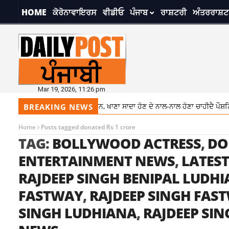
HOME
ਕੋਰੋਨਾਵਾਇਰਸ
ਵੀਡੀਓ
ਪੰਜਾਬ
ਰਾਸ਼ਟਰੀ
ਅੰਤਰਰਾਸ਼ਟ
Mar 19, 2026, 11:26 pm
ਰਾਤਿਆਂ ਵਿਚ ਰੱਖੋ ਡਾਇਟ ਦਾ ਧਿਆਨ, ਖਾਣਾ ਸਾਦਾ ਹੋਣ ਦੇ ਨਾਲ-ਨਾਲ ਹੋਣਾ ਚਾਹੀਦੈ ਪੌਸ਼ਟਿਕ
BREAKING NEWS
Home
Posts tagged donated Rs 1 crore
TAG:
BOLLYWOOD ACTRESS
,
DO
ENTERTAINMENT NEWS
,
LATES
RAJDEEP SINGH BENIPAL LUDH
FASTWAY
,
RAJDEEP SINGH FAS
SINGH LUDHIANA
,
RAJDEEP SI