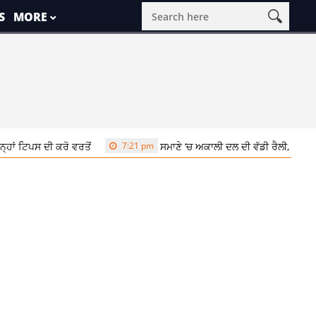
S
MORE
 ਟਿਪਸ ਦੀ ਕਰੋ ਵਰਤੋਂ
7:21 pm
ਸਮਾਣੇ ‘ਚ ਅਕਾਲੀ ਦਲ ਦੀ ਵੱਡੀ ਰੈਲੀ, ਸੁਖਬੀਰ