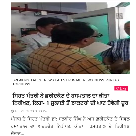
BREAKING
LATEST NEWS
LATEST PUNJABI NEWS
NEWS
PUNJAB
TOP NEWS
Like
ਸਿਹਤ ਮੰਤਰੀ ਨੇ ਫ਼ਰੀਦਕੋਟ ਦੇ ਹਸਪਤਾਲ ਦਾ ਕੀਤਾ
ਨਿਰੀਖਣ, ਕਿਹਾ- 1 ਜੁਲਾਈ ਤੋਂ ਡਾਕਟਰਾਂ ਦੀ ਘਾਟ ਹੋਵੇਗੀ ਦੂਰ
Jun 29, 2023 3:33 Pm
ਪੰਜਾਬ ਦੇ ਸਿਹਤ ਮੰਤਰੀ ਡਾ: ਬਲਬੀਰ ਸਿੰਘ ਨੇ ਅੱਜ ਫ਼ਰੀਦਕੋਟ ਦੇ ਸਿਵਲ
ਹਸਪਤਾਲ ਦਾ ਅਚਨਚੇਤ ਨਿਰੀਖਣ ਕੀਤਾ। ਹਸਪਤਾਲ ਦੇ ਨਿਰੀਖਣ
ਦੌਰਾਨ...