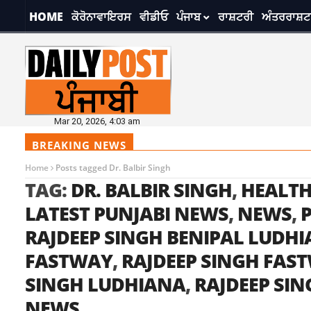
HOME
ਕੋਰੋਨਾਵਾਇਰਸ
ਵੀਡੀਓ
ਪੰਜਾਬ
ਰਾਸ਼ਟਰੀ
ਅੰਤਰਰਾਸ਼ਟ
Mar 20, 2026, 4:03 am
BREAKING NEWS
Home
Posts tagged Dr. Balbir Singh
TAG:
DR. BALBIR SINGH
,
HEALTH
LATEST PUNJABI NEWS
,
NEWS
,
P
RAJDEEP SINGH BENIPAL LUDH
FASTWAY
,
RAJDEEP SINGH FAS
SINGH LUDHIANA
,
RAJDEEP SI
NEWS