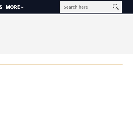
S
MORE