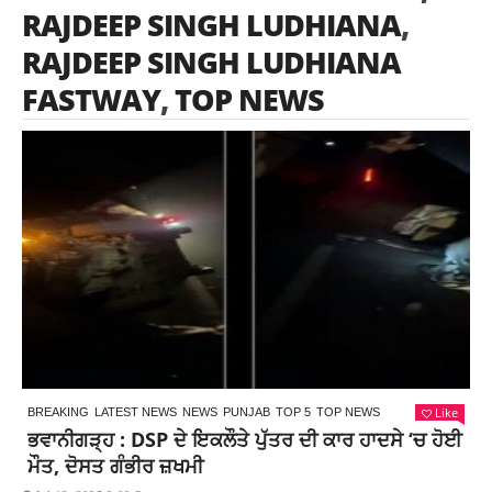
RAJDEEP SINGH LUDHIANA
,
RAJDEEP SINGH LUDHIANA
FASTWAY
,
TOP NEWS
Like
BREAKING
LATEST NEWS
NEWS
PUNJAB
TOP 5
TOP NEWS
ਭਵਾਨੀਗੜ੍ਹ : DSP ਦੇ ਇਕਲੌਤੇ ਪੁੱਤਰ ਦੀ ਕਾਰ ਹਾਦਸੇ ‘ਚ ਹੋਈ
ਮੌਤ, ਦੋਸਤ ਗੰਭੀਰ ਜ਼ਖਮੀ