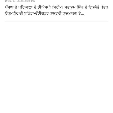
Jul 13, 2025 2:09 Pm
ਪੰਜਾਬ ਦੇ ਪਟਿਆਲਾ ਦੇ ਡੀਐਸਪੀ ਸਿਟੀ-1 ਸਤਨਾਮ ਸਿੰਘ ਦੇ ਇਕਲੌਤੇ ਪੁੱਤਰ
ਏਕਮਵੀਰ ਦੀ ਬਠਿੰਡਾ-ਚੰਡੀਗੜ੍ਹ ਰਾਸ਼ਟਰੀ ਰਾਜਮਾਰਗ ‘ਤੇ...