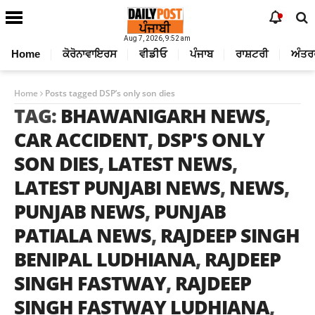
Aug 7, 2026, 9:52 am
Home
ਕੋਰੋਨਾਵਾਇਰਸ
ਵੀਡੀਓ
ਪੰਜਾਬ
ਰਾਸ਼ਟਰੀ
ਅੰਤਰ
Home
Posts tagged DSP’s only son dies
TAG:
BHAWANIGARH NEWS
,
CAR ACCIDENT
,
DSP'S ONLY
SON DIES
,
LATEST NEWS
,
LATEST PUNJABI NEWS
,
NEWS
,
PUNJAB NEWS
,
PUNJAB
PATIALA NEWS
,
RAJDEEP SINGH
BENIPAL LUDHIANA
,
RAJDEEP
SINGH FASTWAY
,
RAJDEEP
SINGH FASTWAY LUDHIANA
,