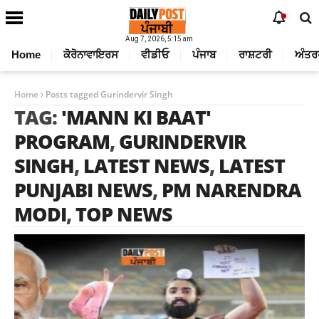
Aug 7, 2026, 5:15 am
Home
ਕੋਰੋਨਾਵਾਇਰਸ
ਵੀਡੀਓ
ਪੰਜਾਬ
ਰਾਸ਼ਟਰੀ
ਅੰਤਰ
Home
Posts tagged Gurindervir Singh
TAG:
'MANN KI BAAT'
PROGRAM
,
GURINDERVIR
SINGH
,
LATEST NEWS
,
LATEST
PUNJABI NEWS
,
PM NARENDRA
MODI
,
TOP NEWS