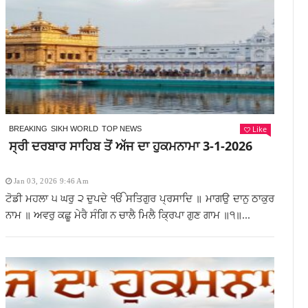
Like
BREAKING
SIKH WORLD
TOP NEWS
ਸ੍ਰੀ ਦਰਬਾਰ ਸਾਹਿਬ ਤੋਂ ਅੱਜ ਦਾ ਹੁਕਮਨਾਮਾ 3-1-2026
Jan 03, 2026 9:46 Am
ਟੋਡੀ ਮਹਲਾ ੫ ਘਰੁ ੨ ਦੁਪਦੇ ੴ ਸਤਿਗੁਰ ਪ੍ਰਸਾਦਿ ॥ ਮਾਗਉ ਦਾਨੁ ਠਾਕੁਰ
ਨਾਮ ॥ ਅਵਰੁ ਕਛੂ ਮੇਰੈ ਸੰਗਿ ਨ ਚਾਲੈ ਮਿਲੈ ਕ੍ਰਿਪਾ ਗੁਣ ਗਾਮ ॥੧॥...