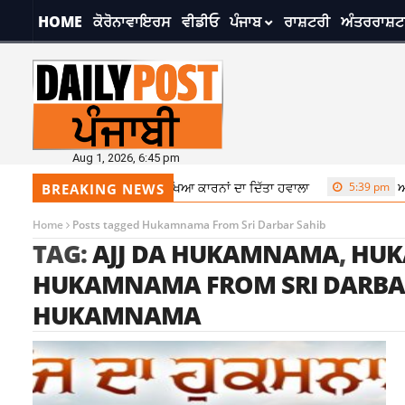
HOME
ਕੋਰੋਨਾਵਾਇਰਸ
ਵੀਡੀਓ
ਪੰਜਾਬ
ਰਾਸ਼ਟਰੀ
ਅੰਤਰਰਾਸ਼ਟ
Aug 1, 2026, 6:45 pm
ਲ੍ਹਣ ਤੋਂ ਇਨਕਾਰ, ਸੁਰੱਖਿਆ ਕਾਰਨਾਂ ਦਾ ਦਿੱਤਾ ਹਵਾਲਾ
5:39 pm
ਅਸਿਸਟੈਂਟ ਜੇਲ੍ਹ
BREAKING NEWS
Home
Posts tagged Hukamnama From Sri Darbar Sahib
TAG:
AJJ DA HUKAMNAMA
,
HUK
HUKAMNAMA FROM SRI DARBA
HUKAMNAMA