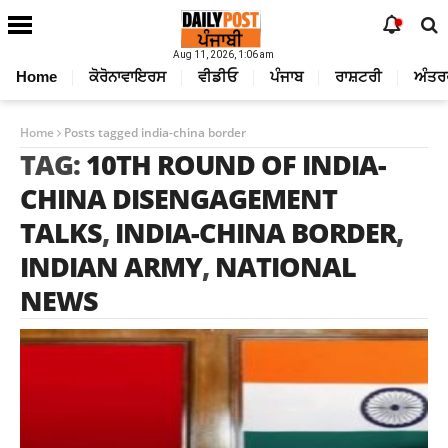
Aug 11, 2026, 1:06 am
Home
ਕੋਰੋਨਾਵਾਇਰਸ
ਵੀਡੀਓ
ਪੰਜਾਬ
ਰਾਸ਼ਟਰੀ
ਅੰਤਰ
Home
Posts tagged india-china border
TAG:
10TH ROUND OF INDIA-
CHINA DISENGAGEMENT
TALKS
,
INDIA-CHINA BORDER
,
INDIAN ARMY
,
NATIONAL
NEWS