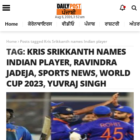
Aug 6, 2026, 3:52 am
Home
ਕੋਰੋਨਾਵਾਇਰਸ
ਵੀਡੀਓ
ਪੰਜਾਬ
ਰਾਸ਼ਟਰੀ
ਅੰਤਰ
Home
Posts tagged Kris Srikkanth names Indian player
TAG:
KRIS SRIKKANTH NAMES
INDIAN PLAYER
,
RAVINDRA
JADEJA
,
SPORTS NEWS
,
WORLD
CUP 2023
,
YUVRAJ SINGH