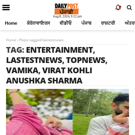
Aug 8, 2026, 9:22 pm
Home
ਕੋਰੋਨਾਵਾਇਰਸ
ਵੀਡੀਓ
ਪੰਜਾਬ
ਰਾਸ਼ਟਰੀ
ਅੰਤਰ
Home
Posts tagged lastestnews
TAG:
ENTERTAINMENT
,
LASTESTNEWS
,
TOPNEWS
,
VAMIKA
,
VIRAT KOHLI
ANUSHKA SHARMA