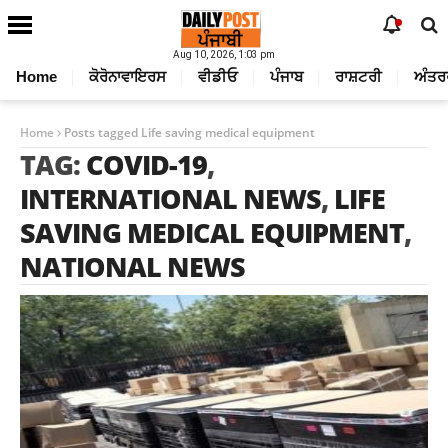
Aug 10, 2026, 1:03 pm
Home
ਕੋਰੋਨਾਵਾਇਰਸ
ਵੀਡੀਓ
ਪੰਜਾਬ
ਰਾਸ਼ਟਰੀ
ਅੰਤਰ
Home
Posts tagged Life saving medical equipment
TAG:
COVID-19
,
INTERNATIONAL NEWS
,
LIFE
SAVING MEDICAL EQUIPMENT
,
NATIONAL NEWS