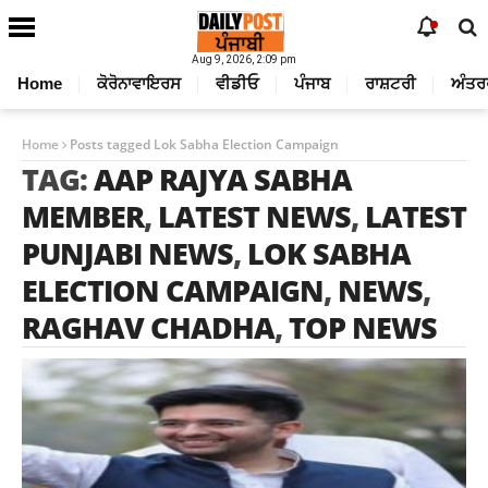
Aug 9, 2026, 2:09 pm
Home
ਕੋਰੋਨਾਵਾਇਰਸ
ਵੀਡੀਓ
ਪੰਜਾਬ
ਰਾਸ਼ਟਰੀ
ਅੰਤਰ
Home
Posts tagged Lok Sabha Election Campaign
TAG:
AAP RAJYA SABHA
MEMBER
,
LATEST NEWS
,
LATEST
PUNJABI NEWS
,
LOK SABHA
ELECTION CAMPAIGN
,
NEWS
,
RAGHAV CHADHA
,
TOP NEWS