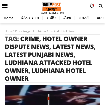
Aug 8, 2026, 8:07 pm
Home
ਕੋਰੋਨਾਵਾਇਰਸ
ਵੀਡੀਓ
ਪੰਜਾਬ
ਰਾਸ਼ਟਰੀ
ਅੰਤਰ
Home
Posts tagged Ludhiana Attacked Hotel Owner
TAG:
CRIME
,
HOTEL OWNER
DISPUTE NEWS
,
LATEST NEWS
,
LATEST PUNJABI NEWS
,
LUDHIANA ATTACKED HOTEL
OWNER
,
LUDHIANA HOTEL
OWNER