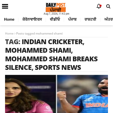
Aug 7, 2026, 11:42 pm
Home
ਕੋਰੋਨਾਵਾਇਰਸ
ਵੀਡੀਓ
ਪੰਜਾਬ
ਰਾਸ਼ਟਰੀ
ਅੰਤਰ
Home
Posts tagged mohammed shami
TAG:
INDIAN CRICKETER
,
MOHAMMED SHAMI
,
MOHAMMED SHAMI BREAKS
SILENCE
,
SPORTS NEWS