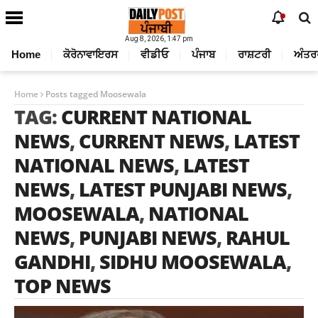
Aug 8, 2026, 1:47 pm
Home
ਕੋਰੋਨਾਵਾਇਰਸ
ਵੀਡੀਓ
ਪੰਜਾਬ
ਰਾਸ਼ਟਰੀ
ਅੰਤਰ
Home
Posts tagged Moosewala
TAG:
CURRENT NATIONAL
NEWS
,
CURRENT NEWS
,
LATEST
NATIONAL NEWS
,
LATEST
NEWS
,
LATEST PUNJABI NEWS
,
MOOSEWALA
,
NATIONAL
NEWS
,
PUNJABI NEWS
,
RAHUL
GANDHI
,
SIDHU MOOSEWALA
,
TOP NEWS