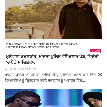
CHANDIGARH
CURRENT PUNJABI NEWS
LATEST NEWS
LATEST PUNJABI NEWS
NEWS
TOP NEWS
Like
ਮੂਸੇਵਾਲਾ ਕਤਲਕਾਂਡ, ਮਾਨਸਾ ਪੁਲਿਸ ਵੱਲੋਂ ਚਲਾਨ ਪੇਸ਼, ਵਿਦੇਸ਼ਾਂ
‘ਚ ਬੈਠੇ ਸਾਜ਼ਿਸ਼ਕਾਰ
Aug 26, 2022 10:27 Pm
ਮਾਨਸਾ ਪੁਲਿਸ ਨੇ ਪੰਜਾਬੀ ਗਾਇਕ ਸਿੱਧੂ ਮੂਸੇਵਾਲਾ ਕਤਲ ਕੇਸ ਵਿੱਚ 20
ਵਿਅਕਤੀਆਂ ਨੂੰ ਗ੍ਰਿਫ਼ਤਾਰ ਕਰਕੇ ਸ਼ੁੱਕਰਵਾਰ ਨੂੰ ਅਦਾਲਤ ਵਿੱਚ...