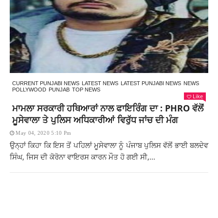
CURRENT PUNJABI NEWS
LATEST NEWS
LATEST PUNJABI NEWS
NEWS
POLLYWOOD
PUNJAB
TOP NEWS
Like
ਮਾਮਲਾ ਸਰਕਾਰੀ ਹਥਿਆਰਾਂ ਨਾਲ ਫਾਇਰਿੰਗ ਦਾ : PHRO ਵੱਲੋਂ
ਮੂਸੇਵਾਲਾ ਤੇ ਪੁਲਿਸ ਅਧਿਕਾਰੀਆਂ ਵਿਰੁੱਧ ਜਾਂਚ ਦੀ ਮੰਗ
May 04, 2020 5:10 Pm
ਉਨ੍ਹਾਂ ਕਿਹਾ ਕਿ ਇਸ ਤੋਂ ਪਹਿਲਾਂ ਮੂਸੇਵਾਲਾ ਨੂੰ ਪੰਜਾਬ ਪੁਲਿਸ ਵੱਲੋਂ ਭਾਈ ਬਲਦੇਵ
ਸਿੰਘ, ਜਿਸ ਦੀ ਕੋਰੋਨਾ ਵਾਇਰਸ ਕਾਰਨ ਮੌਤ ਹੋ ਗਈ ਸੀ,...