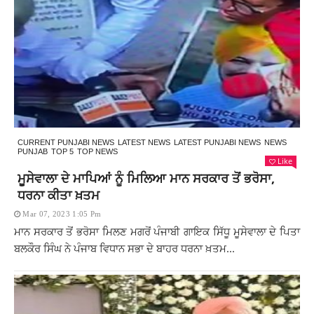
CURRENT PUNJABI NEWS
LATEST NEWS
LATEST PUNJABI NEWS
NEWS
PUNJAB
TOP 5
TOP NEWS
Like
ਮੂਸੇਵਾਲਾ ਦੇ ਮਾਪਿਆਂ ਨੂੰ ਮਿਲਿਆ ਮਾਨ ਸਰਕਾਰ ਤੋਂ ਭਰੋਸਾ,
ਧਰਨਾ ਕੀਤਾ ਖ਼ਤਮ
Mar 07, 2023 1:05 Pm
ਮਾਨ ਸਰਕਾਰ ਤੋਂ ਭਰੋਸਾ ਮਿਲਣ ਮਗਰੋਂ ਪੰਜਾਬੀ ਗਾਇਕ ਸਿੱਧੂ ਮੂਸੇਵਾਲਾ ਦੇ ਪਿਤਾ
ਬਲਕੌਰ ਸਿੰਘ ਨੇ ਪੰਜਾਬ ਵਿਧਾਨ ਸਭਾ ਦੇ ਬਾਹਰ ਧਰਨਾ ਖ਼ਤਮ...