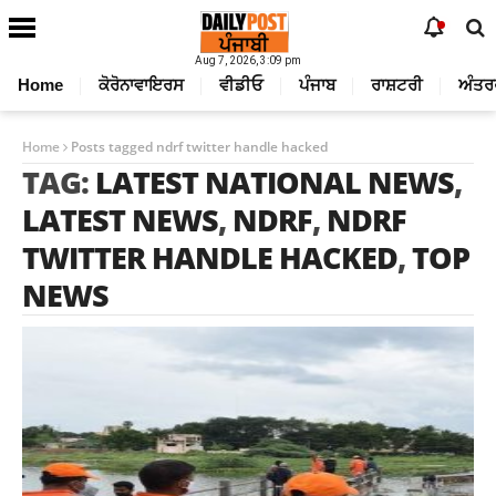
Aug 7, 2026, 3:09 pm
Home
ਕੋਰੋਨਾਵਾਇਰਸ
ਵੀਡੀਓ
ਪੰਜਾਬ
ਰਾਸ਼ਟਰੀ
ਅੰਤਰ
Home
Posts tagged ndrf twitter handle hacked
TAG:
LATEST NATIONAL NEWS
,
LATEST NEWS
,
NDRF
,
NDRF
TWITTER HANDLE HACKED
,
TOP
NEWS