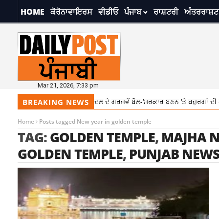
HOME
ਕੋਰੋਨਾਵਾਇਰਸ
ਵੀਡੀਓ
ਪੰਜਾਬ
ਰਾਸ਼ਟਰੀ
ਅੰਤਰਰਾਸ਼ਟ
Mar 21, 2026, 7:33 pm
‘ਪੰਜਾਬ ਬਚਾਓ’ ਰੈਲੀ ‘ਚ ਸੁਖਬੀਰ ਬਾਦਲ ਦੇ ਗਰਜਵੇਂ ਬੋਲ-‘ਸਰਕਾਰ ਬਣਨ ‘ਤੇ ਬਜ਼ੁਰਗਾਂ ਦੀ ਪੈ
BREAKING NEWS
Home
Posts tagged New year in golden temple
TAG:
GOLDEN TEMPLE
,
MAJHA 
GOLDEN TEMPLE
,
PUNJAB NEW