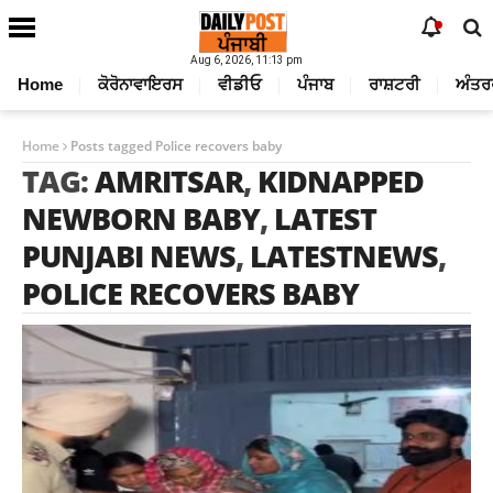
Aug 6, 2026, 11:13 pm
Home
ਕੋਰੋਨਾਵਾਇਰਸ
ਵੀਡੀਓ
ਪੰਜਾਬ
ਰਾਸ਼ਟਰੀ
ਅੰਤਰ
Home
Posts tagged Police recovers baby
TAG:
AMRITSAR
,
KIDNAPPED
NEWBORN BABY
,
LATEST
PUNJABI NEWS
,
LATESTNEWS
,
POLICE RECOVERS BABY