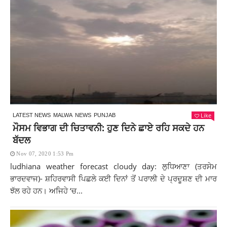
Like
LATEST NEWS
MALWA
NEWS
PUNJAB
ਮੌਸਮ ਵਿਭਾਗ ਦੀ ਚਿਤਾਵਨੀ: ਹੁਣ ਦਿਨੇ ਛਾਏ ਰਹਿ ਸਕਦੇ ਹਨ
ਬੱਦਲ
Nov 07, 2020 1:53 Pm
ludhiana weather forecast cloudy day: ਲੁਧਿਆਣਾ (ਤਰਸੇਮ
ਭਾਰਦਵਾਜ)- ਸ਼ਹਿਰਵਾਸੀ ਪਿਛਲੇ ਕਈ ਦਿਨਾਂ ਤੋਂ ਪਰਾਲੀ ਦੇ ਪ੍ਰਦੂਸ਼ਣ ਦੀ ਮਾਰ
ਝੱਲ ਰਹੇ ਹਨ। ਅਜਿਹੇ ‘ਚ...