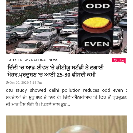
Like
LATEST NEWS
NATIONAL
NEWS
ਦਿੱਲੀ ‘ਚ ਆਡ-ਈਵਨ ‘ਤੇ ਡੀਟੀਯੂ ਸਟੱਡੀ ਨੇ ਲਗਾਈ
ਮੋਹਰ,ਪ੍ਰਦੂਸ਼ਣ ‘ਚ ਆਈ 25-30 ਫੀਸਦੀ ਕਮੀ
Oct 20, 2020 5:14 Pm
dtu study showed delhi pollution reduces odd even :
ਸਰਦੀਆਂ ਦੀ ਸ਼ੁਰੂਆਤ ਦੇ ਨਾਲ ਹੀ ਦਿੱਲੀ-ਐੱਨਸੀਆਰ ‘ਤੇ ਫਿਰ ਤੋਂ ਪ੍ਰਦੂਸ਼ਣ
ਦੀ ਮਾਰ ਪੈਣ ਲੱਗੀ ਹੈ।ਪਿਛਲੇ ਸਾਲ ਕੁਝ...