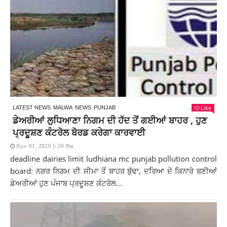
Like
LATEST NEWS
MALWA
NEWS
PUNJAB
ਡੇਅਰੀਆਂ ਲੁਧਿਆਣਾ ਨਿਗਮ ਦੀ ਹੱਦ ਤੋਂ ਗਈਆਂ ਬਾਹਰ , ਹੁਣ
ਪ੍ਰਦੂਸ਼ਣ ਕੰਟਰੋਲ ਬੋਰਡ ਕਰੇਗਾ ਕਾਰਵਾਈ
Nov 01, 2020 5:59 Pm
deadline dairies limit ludhiana mc punjab pollution control
board: ਨਗਰ ਨਿਗਮ ਦੀ ਸੀਮਾ ਤੋਂ ਬਾਹਰ ਬੁੱਢਾ, ਦਰਿਆ ਦੇ ਕਿਨਾਰੇ ਬਣੀਆਂ
ਡੇਅਰੀਆਂ ਹੁਣ ਪੰਜਾਬ ਪ੍ਰਦੂਸ਼ਣ ਕੰਟਰੋਲ...