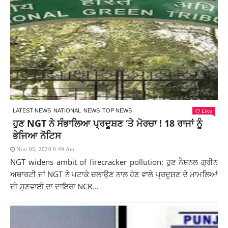
Like
LATEST NEWS
NATIONAL
NEWS
TOP NEWS
ਹੁਣ NGT ਨੇ ਸੰਭਾਲਿਆ ਪ੍ਰਦੂਸ਼ਣ ‘ਤੇ ਮੋਰਚਾ ! 18 ਰਾਜਾਂ ਨੂੰ
ਭੇਜਿਆ ਨੋਟਿਸ
Nov 05, 2020 9:49 Am
NGT widens ambit of firecracker pollution: ਹੁਣ ਨੈਸ਼ਨਲ ਗ੍ਰੀਨ
ਅਥਾਰਟੀ ਜਾਂ NGT ਨੇ ਪਟਾਕੇ ਚਲਾਉਣ ਨਾਲ ਹੋਣ ਵਾਲੇ ਪ੍ਰਦੂਸ਼ਣ ਦੇ ਮਾਮਲਿਆਂ
ਦੀ ਸੁਣਵਾਈ ਦਾ ਦਾਇਰਾ NCR...