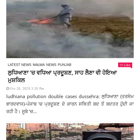
Like
LATEST NEWS
MALWA
NEWS
PUNJAB
ਲੁਧਿਆਣਾ ‘ਚ ਵਧਿਆ ਪ੍ਰਦੂਸ਼ਣ, ਸਾਹ ਲੈਣਾ ਵੀ ਹੋਇਆ
ਮੁਸ਼ਕਿਲ
Oct 26, 2020 3:26 Pm
ludhiana pollution double cases dussehra: ਲੁਧਿਆਣਾ (ਤਰਸੇਮ
ਭਾਰਦਵਾਜ)-ਪੰਜਾਬ ‘ਚ ਪ੍ਰਦੂਸ਼ਣ ਦੇ ਕਾਰਨ ਸਥਿਤੀ ਬਦ ਤੋਂ ਬਦਤਰ ਹੁੰਦੀ ਜਾ
ਰਹੀ ਹੈ। ਸੂਬੇ ‘ਚ...