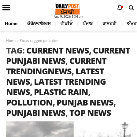
Aug 9, 2026, 5:36 pm
Home
ਕੋਰੋਨਾਵਾਇਰਸ
ਵੀਡੀਓ
ਪੰਜਾਬ
ਰਾਸ਼ਟਰੀ
ਅੰਤਰ
Home
Posts tagged pollution
TAG:
CURRENT NEWS
,
CURRENT
PUNJABI NEWS
,
CURRENT
TRENDINGNEWS
,
LATEST
NEWS
,
LATEST TRENDING
NEWS
,
PLASTIC RAIN
,
POLLUTION
,
PUNJAB NEWS
,
PUNJABI NEWS
,
TOP NEWS