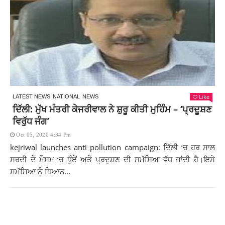
Like
LATEST NEWS
NATIONAL
NEWS
ਦਿੱਲੀ: ਮੁੱਖ ਮੰਤਰੀ ਕੇਜਰੀਵਾਲ ਨੇ ਸ਼ੁਰੂ ਕੀਤੀ ਮੁਹਿੰਮ – ‘ਪ੍ਰਦੂਸ਼ਣ
ਵਿਰੁੱਧ ਜੰਗ’
Oct 05, 2020 4:34 Pm
kejriwal launches anti pollution campaign: ਦਿੱਲੀ ‘ਚ ਹਰ ਸਾਲ
ਸਰਦੀ ਦੇ ਮੌਸਮ ‘ਚ ਧੂੰਏਂ ਅਤੇ ਪ੍ਰਦੂਸ਼ਣ ਦੀ ਸਮੱਸਿਆ ਵੱਧ ਜਾਂਦੀ ਹੈ।ਇਸੇ
ਸਮੱਸਿਆ ਨੂੰ ਧਿਆਨ...