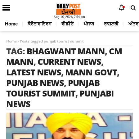
Aug 10, 2026, 7:54 am
Home
ਕੋਰੋਨਾਵਾਇਰਸ
ਵੀਡੀਓ
ਪੰਜਾਬ
ਰਾਸ਼ਟਰੀ
ਅੰਤਰ
Home
Posts tagged punjab tourist summit
TAG:
BHAGWANT MANN
,
CM
MANN
,
CURRENT NEWS
,
LATEST NEWS
,
MANN GOVT
,
PUNJAB NEWS
,
PUNJAB
TOURIST SUMMIT
,
PUNJABI
NEWS