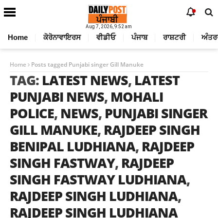
Aug 7, 2026, 9:52 am
Home
ਕੋਰੋਨਾਵਾਇਰਸ
ਵੀਡੀਓ
ਪੰਜਾਬ
ਰਾਸ਼ਟਰੀ
ਅੰਤਰ
Home
Posts tagged Punjabi singer Gill Manuke
TAG:
LATEST NEWS
,
LATEST
PUNJABI NEWS
,
MOHALI
POLICE
,
NEWS
,
PUNJABI SINGER
GILL MANUKE
,
RAJDEEP SINGH
BENIPAL LUDHIANA
,
RAJDEEP
SINGH FASTWAY
,
RAJDEEP
SINGH FASTWAY LUDHIANA
,
RAJDEEP SINGH LUDHIANA
,
RAJDEEP SINGH LUDHIANA