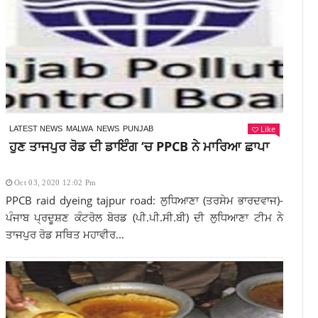
Like
LATEST NEWS
MALWA
NEWS
PUNJAB
ਹੁਣ ਤਾਜਪੁਰ ਰੋਡ ਦੀ ਡਾਇੰਗ ‘ਚ PPCB ਨੇ ਮਾਰਿਆ ਛਾਪਾ
Oct 03, 2020 12:02 Pm
PPCB raid dyeing tajpur road: ਲੁਧਿਆਣਾ (ਤਰਸੇਮ ਭਾਰਦਵਾਜ)-
ਪੰਜਾਬ ਪ੍ਰਦੂਸ਼ਣ ਕੰਟਰੋਲ ਬੋਰਡ (ਪੀ.ਪੀ.ਸੀ.ਬੀ) ਦੀ ਲੁਧਿਆਣਾ ਟੀਮ ਨੇ
ਤਾਜਪੁਰ ਰੋਡ ਸਥਿਤ ਮਹਾਵੀਰ...