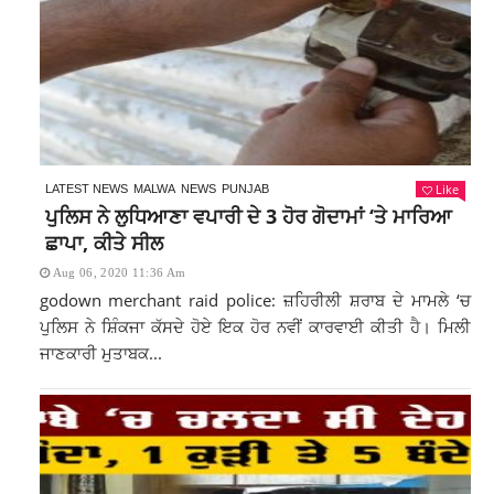
Like
LATEST NEWS
MALWA
NEWS
PUNJAB
ਪੁਲਿਸ ਨੇ ਲੁਧਿਆਣਾ ਵਪਾਰੀ ਦੇ 3 ਹੋਰ ਗੋਦਾਮਾਂ ‘ਤੇ ਮਾਰਿਆ
ਛਾਪਾ, ਕੀਤੇ ਸੀਲ
Aug 06, 2020 11:36 Am
godown merchant raid police: ਜ਼ਹਿਰੀਲੀ ਸ਼ਰਾਬ ਦੇ ਮਾਮਲੇ ‘ਚ
ਪੁਲਿਸ ਨੇ ਸ਼ਿੰਕਜਾ ਕੱਸਦੇ ਹੋਏ ਇਕ ਹੋਰ ਨਵੀਂ ਕਾਰਵਾਈ ਕੀਤੀ ਹੈ। ਮਿਲੀ
ਜਾਣਕਾਰੀ ਮੁਤਾਬਕ...