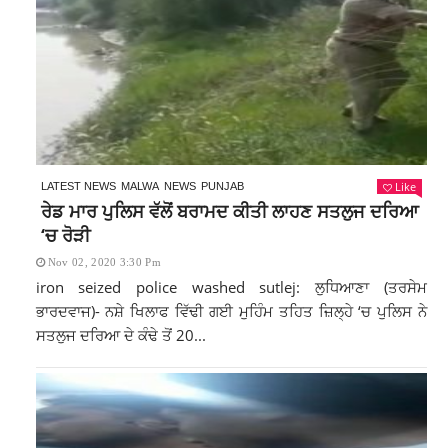
Like
LATEST NEWS
MALWA
NEWS
PUNJAB
ਰੇਡ ਮਾਰ ਪੁਲਿਸ ਵੱਲੋਂ ਬਰਾਮਦ ਕੀਤੀ ਲਾਹਣ ਸਤਲੁਜ ਦਰਿਆ
‘ਚ ਰੋੜੀ
Nov 02, 2020 3:30 Pm
iron seized police washed sutlej: ਲੁਧਿਆਣਾ (ਤਰਸੇਮ
ਭਾਰਦਵਾਜ)- ਨਸ਼ੇ ਖਿਲਾਫ ਵਿੱਢੀ ਗਈ ਮੁਹਿੰਮ ਤਹਿਤ ਜ਼ਿਲ੍ਹੇ ‘ਚ ਪੁਲਿਸ ਨੇ
ਸਤਲੁਜ ਦਰਿਆ ਦੇ ਕੰਢੇ ਤੋਂ 20...