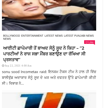
BOLLYWOOD
ENTERTAINMENT
LATEST NEWS
LATEST PUNJABI NEWS
NEWS
Like
ਆਈਟੀ ਛਾਪੇਮਾਰੀ ਤੋਂ ਬਾਅਦ ਸੋਨੂੰ ਸੂਦ ਨੇ ਕਿਹਾ – “2
ਪਾਰਟੀਆਂ ਨੇ ਰਾਜ ਸਭਾ ਮੈਂਬਰ ਬਣਾਉਣ ਦਾ ਰੱਖਿਆ ਸੀ
ਪ੍ਰਸਤਾਵ”
Sep 22, 2021 4:00 Am
sonu sood Incometax raid: ਇਨਕਮ ਟੈਕਸ ਟੀਮ ਨੇ ਹਾਲ ਹੀ ਵਿੱਚ
ਬਾਲੀਵੁੱਡ ਅਦਾਕਾਰ ਸੋਨੂੰ ਸੂਦ ਦੇ ਘਰ ਅਤੇ ਦਫਤਰ ਉੱਤੇ ਛਾਪੇਮਾਰੀ ਕੀਤੀ
ਸੀ। ਵਿਭਾਗ ਨੇ...