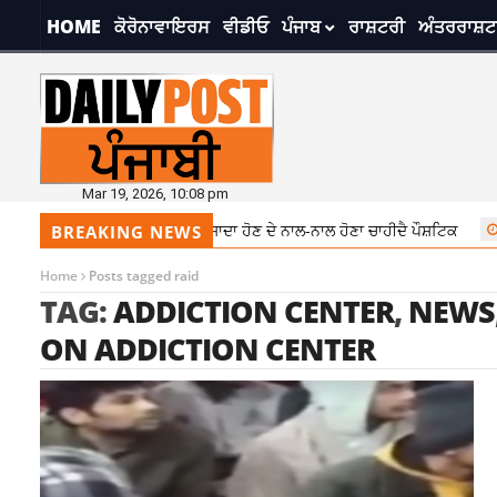
HOME
ਕੋਰੋਨਾਵਾਇਰਸ
ਵੀਡੀਓ
ਪੰਜਾਬ
ਰਾਸ਼ਟਰੀ
ਅੰਤਰਰਾਸ਼ਟ
Mar 19, 2026, 10:08 pm
ਟ ਦਾ ਧਿਆਨ, ਖਾਣਾ ਸਾਦਾ ਹੋਣ ਦੇ ਨਾਲ-ਨਾਲ ਹੋਣਾ ਚਾਹੀਦੈ ਪੌਸ਼ਟਿਕ
7:28 pm
ਬਦਲ
BREAKING NEWS
Home
Posts tagged raid
TAG:
ADDICTION CENTER
,
NEWS
ON ADDICTION CENTER