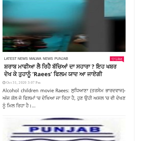
Like
LATEST NEWS
MALWA
NEWS
PUNJAB
ਸ਼ਰਾਬ ਮਾਫੀਆ ਲੈ ਰਿਹੈ ਬੱਚਿਆਂ ਦਾ ਸਹਾਰਾ ? ਇਹ ਖਬਰ
ਦੇਖ ਕੇ ਤੁਹਾਨੂੰ ‘Raees’ ਫਿਲਮ ਯਾਦ ਆ ਜਾਏਗੀ
Oct 31, 2020 3:07 Pm
Alcohol children movie Raees: ਲੁਧਿਆਣਾ (ਤਰਸੇਮ ਭਾਰਦਵਾਜ)-
ਅੱਜ ਕੱਲ ਜੋ ਫਿਲਮਾਂ ‘ਚ ਦੇਖਿਆ ਜਾ ਰਿਹਾ ਹੈ, ਹੁਣ ਉਹੀ ਅਸਲ ‘ਚ ਵੀ ਦੇਖਣ
ਨੂੰ ਮਿਲ ਰਿਹਾ ਹੈ।...