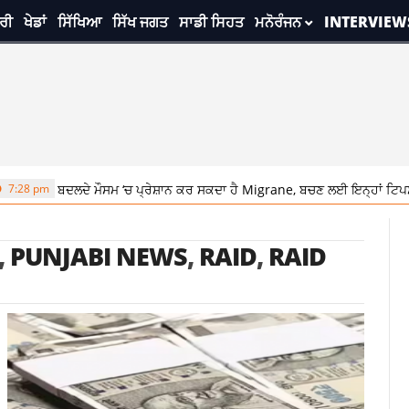
ਰੀ
ਖੇਡਾਂ
ਸਿੱਖਿਆ
ਸਿੱਖ ਜਗਤ
ਸਾਡੀ ਸਿਹਤ
ਮਨੋਰੰਜਨ
INTERVIEW
ਦੇ ਮੌਸਮ ‘ਚ ਪ੍ਰੇਸ਼ਾਨ ਕਰ ਸਕਦਾ ਹੈ Migrane, ਬਚਣ ਲਈ ਇਨ੍ਹਾਂ ਟਿਪਸ ਦੀ ਕਰੋ ਵਰਤੋਂ
,
PUNJABI NEWS
,
RAID
,
RAID