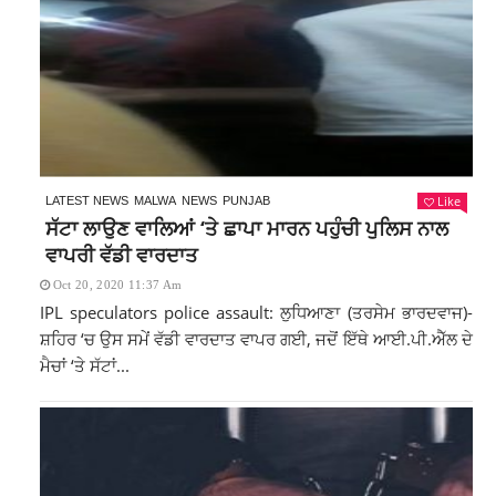
Like
LATEST NEWS
MALWA
NEWS
PUNJAB
ਸੱਟਾ ਲਾਉਣ ਵਾਲਿਆਂ ‘ਤੇ ਛਾਪਾ ਮਾਰਨ ਪਹੁੰਚੀ ਪੁਲਿਸ ਨਾਲ
ਵਾਪਰੀ ਵੱਡੀ ਵਾਰਦਾਤ
Oct 20, 2020 11:37 Am
IPL speculators police assault: ਲੁਧਿਆਣਾ (ਤਰਸੇਮ ਭਾਰਦਵਾਜ)-
ਸ਼ਹਿਰ ‘ਚ ਉਸ ਸਮੇਂ ਵੱਡੀ ਵਾਰਦਾਤ ਵਾਪਰ ਗਈ, ਜਦੋਂ ਇੱਥੇ ਆਈ.ਪੀ.ਐੱਲ ਦੇ
ਮੈਚਾਂ ‘ਤੇ ਸੱਟਾਂ...