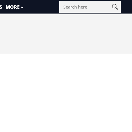
S
MORE