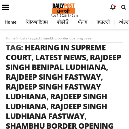
Aug 7, 2026, 3:42 am
Home
ਕੋਰੋਨਾਵਾਇਰਸ
ਵੀਡੀਓ
ਪੰਜਾਬ
ਰਾਸ਼ਟਰੀ
ਅੰਤਰ
Home
Posts tagged Shambhu border opening case
TAG:
HEARING IN SUPREME
COURT
,
LATEST NEWS
,
RAJDEEP
SINGH BENIPAL LUDHIANA
,
RAJDEEP SINGH FASTWAY
,
RAJDEEP SINGH FASTWAY
LUDHIANA
,
RAJDEEP SINGH
LUDHIANA
,
RAJDEEP SINGH
LUDHIANA FASTWAY
,
SHAMBHU BORDER OPENING