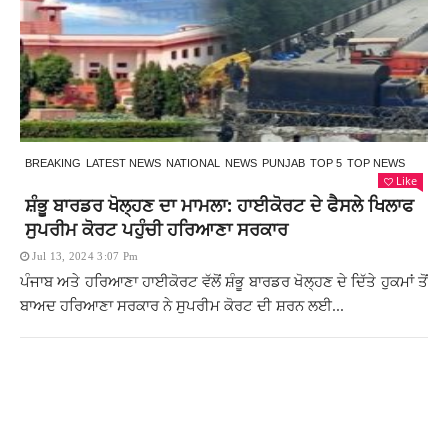
BREAKING
LATEST NEWS
NATIONAL
NEWS
PUNJAB
TOP 5
TOP NEWS
Like
ਸ਼ੰਭੂ ਬਾਰਡਰ ਖੋਲ੍ਹਣ ਦਾ ਮਾਮਲਾ: ਹਾਈਕੋਰਟ ਦੇ ਫੈਸਲੇ ਖਿਲਾਫ
ਸੁਪਰੀਮ ਕੋਰਟ ਪਹੁੰਚੀ ਹਰਿਆਣਾ ਸਰਕਾਰ
Jul 13, 2024 3:07 Pm
ਪੰਜਾਬ ਅਤੇ ਹਰਿਆਣਾ ਹਾਈਕੋਰਟ ਵੱਲੋਂ ਸ਼ੰਭੂ ਬਾਰਡਰ ਖੋਲ੍ਹਣ ਦੇ ਦਿੱਤੇ ਹੁਕਮਾਂ ਤੋਂ
ਬਾਅਦ ਹਰਿਆਣਾ ਸਰਕਾਰ ਨੇ ਸੁਪਰੀਮ ਕੋਰਟ ਦੀ ਸ਼ਰਨ ਲਈ...