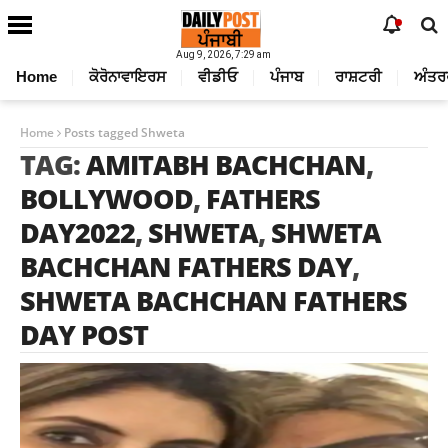
Aug 9, 2026, 7:29 am
Home
ਕੋਰੋਨਾਵਾਇਰਸ
ਵੀਡੀਓ
ਪੰਜਾਬ
ਰਾਸ਼ਟਰੀ
ਅੰਤਰ
Home
Posts tagged Shweta
TAG:
AMITABH BACHCHAN
,
BOLLYWOOD
,
FATHERS
DAY2022
,
SHWETA
,
SHWETA
BACHCHAN FATHERS DAY
,
SHWETA BACHCHAN FATHERS
DAY POST