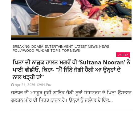
BREAKING
DOABA
ENTERTAINMENT
LATEST NEWS
NEWS
POLLYWOOD
PUNJAB
TOP 5
TOP NEWS
Like
ਪਿਤਾ ਦੀ ਨਾਜ਼ੁਕ ਹਾਲਤ ਮਗਰੋਂ ਧੀ ‘Sultana Nooran’ ਨੇ
ਪਾਈ ਵੀਡੀਓ, ਕਿਹਾ- “ਮੈਂ ਜਿੰਨੇ ਜੋਗੀ ਹੈਗੀ ਆ ਉਨ੍ਹਾਂ ਦੇ
ਨਾਲ ਖੜ੍ਹੀ ਹਾਂ”
Apr 21, 2026 12:04 Pm
ਜਲੰਧਰ ਦੀ ਮਸ਼ਹੂਰ ਸੂਫ਼ੀ ਗਾਇਕ ਜੋੜੀ ਨੂਰਾਂ ਸਿਸਟਰਜ਼ ਦੇ ਪਿਤਾ ਉਸਤਾਦ
ਗੁਲਸ਼ਨ ਮੀਰ ਦੀ ਸਿਹਤ ਨਾਜ਼ੁਕ ਹੈ। ਉਨ੍ਹਾਂ ਨੂੰ ਜਲੰਧਰ ਦੇ ਇੱਕ...