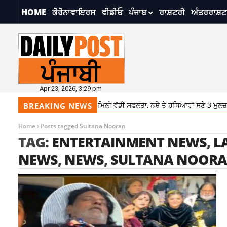
HOME
ਕੋਰੋਨਾਵਾਇਰਸ
ਵੀਡੀਓ
ਪੰਜਾਬ
ਰਾਸ਼ਟਰੀ
ਅੰਤਰਰਾਸ਼ਟ
Apr 23, 2026, 3:29 pm
ਅੰਮ੍ਰਿਤਸਰ ਕਮਿਸ਼ਨਰੇਟ ਪੁਲਿਸ ਨੂੰ ਮਿਲੀ ਵੱਡੀ ਸਫਲਤਾ, ਨਸ਼ੇ ਤੇ ਹਥਿਆਰਾਂ ਸਣੇ 3 ਮੁਲਜ਼ਮਾਂ 
BREAKING NEWS
Home
Posts tagged Sultana Nooran
TAG:
ENTERTAINMENT NEWS
,
L
NEWS
,
NEWS
,
SULTANA NOOR