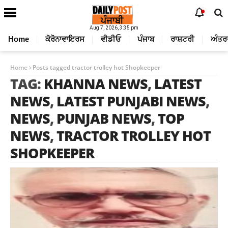
Aug 7, 2026, 3:35 pm
Home
ਕੋਰੋਨਾਵਾਇਰਸ
ਵੀਡੀਓ
ਪੰਜਾਬ
ਰਾਸ਼ਟਰੀ
ਅੰਤਰ
Home
Posts tagged tractor trolley hot Shopkeeper
TAG:
KHANNA NEWS
,
LATEST
NEWS
,
LATEST PUNJABI NEWS
,
NEWS
,
PUNJAB NEWS
,
TOP
NEWS
,
TRACTOR TROLLEY HOT
SHOPKEEPER