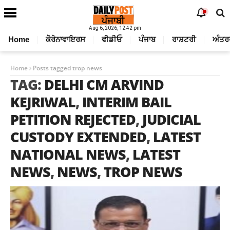
Aug 6, 2026, 12:42 pm
Home
ਕੋਰੋਨਾਵਾਇਰਸ
ਵੀਡੀਓ
ਪੰਜਾਬ
ਰਾਸ਼ਟਰੀ
ਅੰਤਰ
Home
Posts tagged trop news
TAG:
DELHI CM ARVIND
KEJRIWAL
,
INTERIM BAIL
PETITION REJECTED
,
JUDICIAL
CUSTODY EXTENDED
,
LATEST
NATIONAL NEWS
,
LATEST
NEWS
,
NEWS
,
TROP NEWS