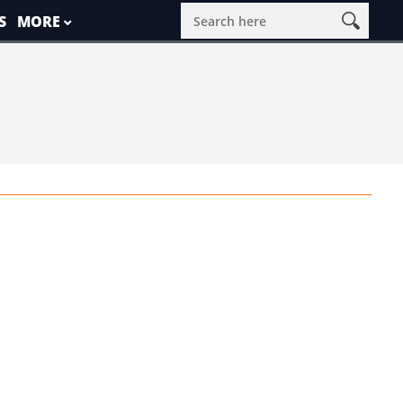
S
MORE