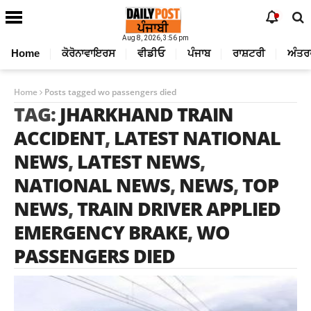
Aug 8, 2026, 3:56 pm
Home
ਕੋਰੋਨਾਵਾਇਰਸ
ਵੀਡੀਓ
ਪੰਜਾਬ
ਰਾਸ਼ਟਰੀ
ਅੰਤਰ
Home
Posts tagged wo passengers died
TAG:
JHARKHAND TRAIN
ACCIDENT
,
LATEST NATIONAL
NEWS
,
LATEST NEWS
,
NATIONAL NEWS
,
NEWS
,
TOP
NEWS
,
TRAIN DRIVER APPLIED
EMERGENCY BRAKE
,
WO
PASSENGERS DIED