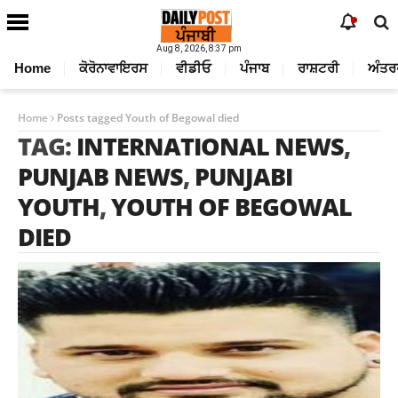
Aug 8, 2026, 8:37 pm
Home
ਕੋਰੋਨਾਵਾਇਰਸ
ਵੀਡੀਓ
ਪੰਜਾਬ
ਰਾਸ਼ਟਰੀ
ਅੰਤਰ
Home
Posts tagged Youth of Begowal died
TAG:
INTERNATIONAL NEWS
,
PUNJAB NEWS
,
PUNJABI
YOUTH
,
YOUTH OF BEGOWAL
DIED