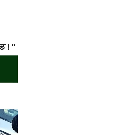
ਡ ! “