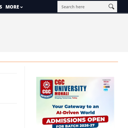
S
MORE