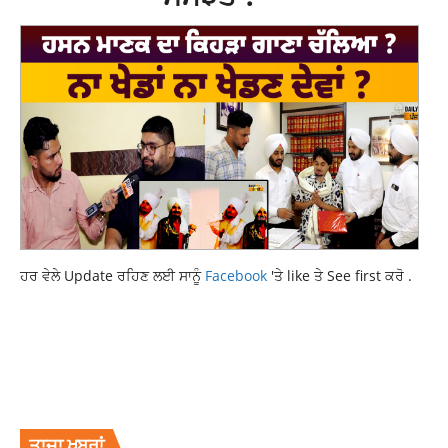
ਹਰ ਵੇਲੇ Update ਰਹਿਣ ਲਈ ਸਾਨੂੰ
Facebook
'ਤੇ like ਤੇ See first ਕਰੋ .
ACCIDENT
ACCIDENT NEWS
CURRENT PUNJAB NEWS
CURRENT PUNJABI NEWS
LATEST NEWS
LATEST NEWS PUNJAB
LATESTNEWS
NEWS
PUNJAB NEWS
PUNJABI NEWS
PUNJABNEWS
TARNTARAN NEWS
TOP NEWS
TOPNEWS
ਤਾਜ਼ਾ ਖਬਰਾਂ