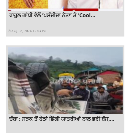
ਰਾਹੁਲ ਗਾਂਧੀ ਵੱਲੋਂ ‘ਪਸੰਦੀਦਾ ਨੇਤਾ’ ਤੇ ‘Cool...
Aug 08, 2026 12:03 Pm
ਚੰਬਾ : ਸੜਕ ਤੋਂ ਹੇਠਾਂ ਡਿੱਗੀ ਯਾਤਰੀਆਂ ਨਾਲ ਭਰੀ ਬੱਸ,...