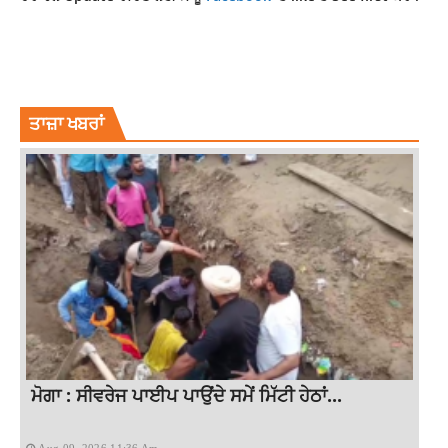
BOLLOYWOOD NEWS
ENTERTAINMENT NEWS
LATEST NEWS
LATESTNEWS
NEWS
RAMAKANT DAYAMA
ਤਾਜ਼ਾ ਖਬਰਾਂ
ਮੋਗਾ : ਸੀਵਰੇਜ ਪਾਈਪ ਪਾਉਂਦੇ ਸਮੇਂ ਮਿੱਟੀ ਹੇਠਾਂ...