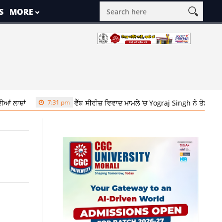
S
MORE
7:31 pm
ਵੈੱਬ ਸੀਰੀਜ਼ ਵਿਵਾਦ ਮਾਮਲੇ ‘ਚ Yograj Singh ਨੇ ਤੋੜੀ ਚੁੱਪੀ, ਕਿਹਾ- ‘ਮੈਂ ਔ