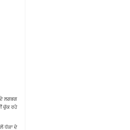
 ਦੇ ਲਗਭਗ
 ਚੁੱਕ ਰਹੇ
ੋਂ ਧੱਕਾ ਦੇ