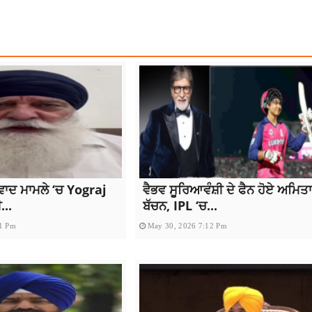
ਵਿਵਾਦ ਮਾਮਲੇ ‘ਚ Yograj
ਵੈਭਵ ਸੂਰਿਆਵੰਸ਼ੀ ਦੇ ਫੈਨ ਹੋਏ ਅਮਿਤ
...
ਬੱਚਨ, IPL ‘ਚ...
31 Pm
May 30, 2026 7:12 Pm