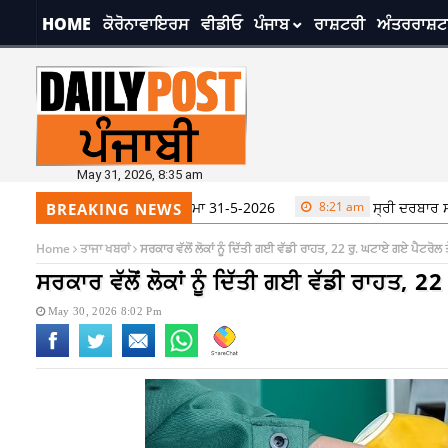
HOME
ਕੋਰੋਨਾਵਾਇਰਸ
ਵੀਡੀਓ
ਪੰਜਾਬ
ਰਾਸ਼ਟਰੀ
ਅੰਤਰਰਾਸ਼ਟ
May 31, 2026, 8:35 am
ਹਿਬ ਤੋਂ ਅੱਜ ਦਾ ਹੁਕਮਨਾਮਾ 31-5-2026
8:21 am
ਸ੍ਰੀ ਦਰਬਾਰ ਸਾਹਿਬ ਤੋਂ ਅੱ
BREAKING NEWS
Home
ਤਾਜਾ ਖਬਰਾਂ
ਸਰਕਾਰ ਵੱਲੋਂ ਲੋਕਾਂ ਨੂੰ ਦਿੱਤੀ ਗਈ ਵੱਡੀ ਰਾਹਤ, 22 ਰੁ. ਘਟਾਏ ਗਏ ਪੈਟਰੋਲ ਤ
ਸਰਕਾਰ ਵੱਲੋਂ ਲੋਕਾਂ ਨੂੰ ਦਿੱਤੀ ਗਈ ਵੱਡੀ ਰਾਹਤ, 2
May 30, 2026 8:02 Pm