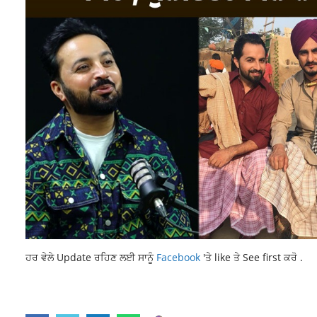
ਹਰ ਵੇਲੇ Update ਰਹਿਣ ਲਈ ਸਾਨੂੰ
Facebook
'ਤੇ like ਤੇ See first ਕਰੋ .
INTERNATIONAL NEWS
LATEST NATIONAL NEWS
LATEST NEWS
TO