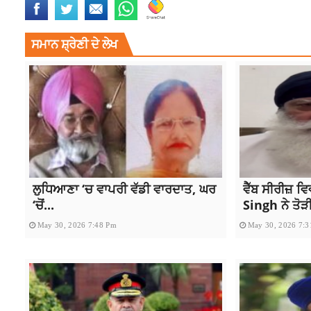
ਸਮਾਨ ਸ਼੍ਰੇਣੀ ਦੇ ਲੇਖ
ਲੁਧਿਆਣਾ ‘ਚ ਵਾਪਰੀ ਵੱਡੀ ਵਾਰਦਾਤ, ਘਰ
ਵੈੱਬ ਸੀਰੀਜ਼ 
‘ਚੋਂ...
Singh ਨੇ ਤੋੜੀ
May 30, 2026 7:48 Pm
May 30, 2026 7: