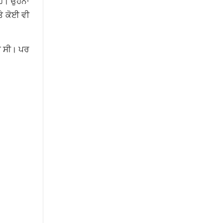
ਹੈ। ਉਹਨਾਂ
ਤੇ ਕੋਈ ਵੀ
ਗਈ ਸੀ। ਪਰ