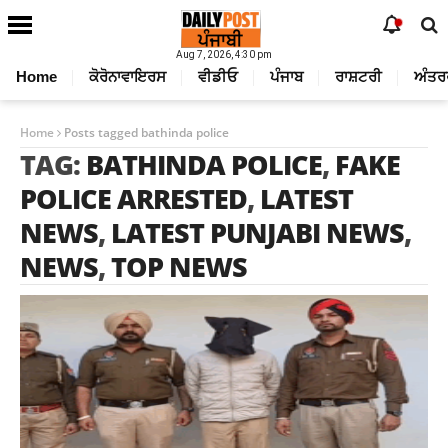
Aug 7, 2026, 4:30 pm
Home
ਕੋਰੋਨਾਵਾਇਰਸ
ਵੀਡੀਓ
ਪੰਜਾਬ
ਰਾਸ਼ਟਰੀ
ਅੰਤਰ
Home
Posts tagged bathinda police
TAG:
BATHINDA POLICE
,
FAKE
POLICE ARRESTED
,
LATEST
NEWS
,
LATEST PUNJABI NEWS
,
NEWS
,
TOP NEWS