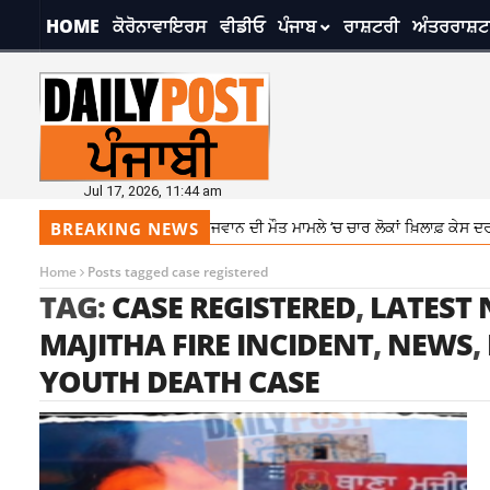
HOME
ਕੋਰੋਨਾਵਾਇਰਸ
ਵੀਡੀਓ
ਪੰਜਾਬ
ਰਾਸ਼ਟਰੀ
ਅੰਤਰਰਾਸ਼ਟ
Jul 17, 2026, 11:44 am
ਾਂਡ ਨੇ ਲਿਆ ਨਵਾਂ ਮੋੜ, ਨੌਜਵਾਨ ਦੀ ਮੌਤ ਮਾਮਲੇ ‘ਚ ਚਾਰ ਲੋਕਾਂ ਖ਼ਿਲਾਫ਼ ਕੇਸ ਦਰਜ
1
BREAKING NEWS
Home
Posts tagged case registered
TAG:
CASE REGISTERED
,
LATEST
MAJITHA FIRE INCIDENT
,
NEWS
,
YOUTH DEATH CASE