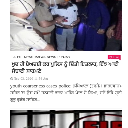
Like
LATEST NEWS
MALWA
NEWS
PUNJAB
ਖੁਦ ਹੀ ਬੇਅਦਬੀ ਕਰ ਪੁਲਿਸ ਨੂੰ ਦਿੱਤੀ ਇਤਲਾਹ, ਇੰਝ ਆਈ
ਸੱਚਾਈ ਸਾਹਮਣੇ
Nov 03, 2020 11:56 Am
youth coarseness cases police: ਲੁਧਿਆਣਾ (ਤਰਸੇਮ ਭਾਰਦਵਾਜ)-
ਸ਼ਹਿਰ ‘ਚ ਉਸ ਸਮੇਂ ਸਨਸਨੀ ਵਾਲਾ ਮਾਹੌਲ ਪੈਦਾ ਹੋ ਗਿਆ, ਜਦੋਂ ਇੱਥੇ ਸ਼੍ਰੀ
ਗੁਰੂ ਗ੍ਰੰਥ ਸਾਹਿਬ...