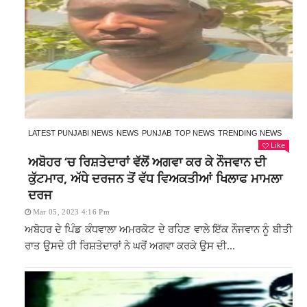
LATEST PUNJABI NEWS
NEWS
PUNJAB
TOP NEWS
TRENDING NEWS
Like
ਅਬੋਹਰ ‘ਚ ਰਿਸ਼ਤੇਦਾਰਾਂ ਵੱਲੋਂ ਅਗਵਾ ਕਰ ਕੇ ਨੌਜਵਾਨ ਦੀ
ਕੁੱਟਮਾਰ, ਅੱਧੇ ਦਰਜਨ ਤੋਂ ਵੱਧ ਵਿਅਕਤੀਆਂ ਖਿਲਾਫ ਮਾਮਲਾ
ਦਰਜ
Mar 05, 2023 4:16 Pm
ਅਬੋਹਰ ਦੇ ਪਿੰਡ ਕੰਧਵਾਲਾ ਅਮਰਕੋਟ ਦੇ ਰਹਿਣ ਵਾਲੇ ਇੱਕ ਨੌਜਵਾਨ ਨੂੰ ਬੀਤੀ
ਰਾਤ ਉਸਦੇ ਹੀ ਰਿਸ਼ਤੇਦਾਰਾਂ ਨੇ ਘਰੋਂ ਅਗਵਾ ਕਰਕੇ ਉਸ ਦੀ...