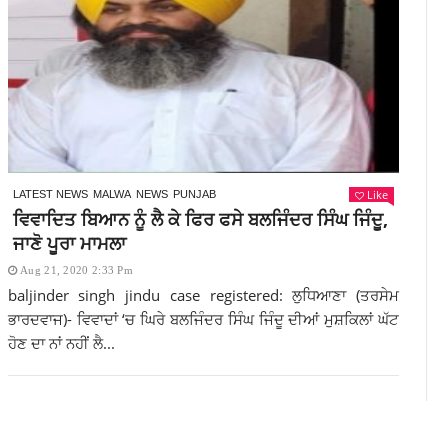
Like
LATEST NEWS
MALWA
NEWS
PUNJAB
ਵਿਵਾਦਿਤ ਬਿਆਨ ਨੂੰ ਲੈ ਕੇ ਫਿਰ ਫਸੇ ਬਲਜਿੰਦਰ ਸਿੰਘ ਜਿੰਦੂ,
ਜਾਣੋ ਪੂਰਾ ਮਾਮਲਾ
Aug 21, 2020 2:33 Pm
baljinder singh jindu case registered: ਲੁਧਿਆਣਾ (ਤਰਸੇਮ
ਭਾਰਦਵਾਜ)- ਵਿਵਾਦਾਂ ‘ਚ ਘਿਰੇ ਬਲਜਿੰਦਰ ਸਿੰਘ ਜਿੰਦੂ ਦੀਆਂ ਮੁਸ਼ਕਿਲਾਂ ਘੱਟ
ਹੋਣ ਦਾ ਨਾਂ ਨਹੀਂ ਲੈ...