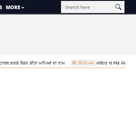
S
MORE
ਕੇ ਰੌਸ਼ਨ ਕੀਤਾ ਮਾਪਿਆਂ ਦਾ ਨਾਮ
10:52 am
ਜਲੰਧਰ ‘ਚ PM ਮੋਦੀ ਦੇ ਦੌਰੇ ਨੂੰ ਲੈ 