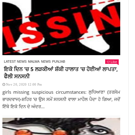
Like
LATEST NEWS
MALWA
NEWS
PUNJAB
ਇਕੋ ਦਿਨ ‘ਚ 5 ਲੜਕੀਆਂ ਸ਼ੱਕੀ ਹਾਲਾਤ ‘ਚ ਹੋਈਆਂ ਲਾਪਤਾ,
ਫੈਲੀ ਸਨਸਨੀ
Nov 20, 2020 12:00 Pm
girls missing suspicious circumstances: ਲੁਧਿਆਣਾ (ਤਰਸੇਮ
ਭਾਰਦਵਾਜ)-ਸ਼ਹਿਰ ‘ਚ ਉਸ ਸਮੇਂ ਸਨਸਨੀ ਵਾਲਾ ਮਾਹੌਲ ਪੈਦਾ ਹੋ ਗਿਆ, ਜਦੋਂ
ਇੱਥੇ ਇਕੋ ਦਿਨ ਦੇ ਅੰਦਰ...