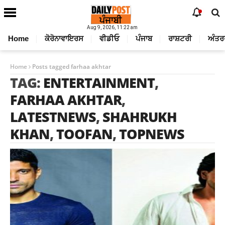
Aug 9, 2026, 11:22 am
Home
ਕੋਰੋਨਾਵਾਇਰਸ
ਵੀਡੀਓ
ਪੰਜਾਬ
ਰਾਸ਼ਟਰੀ
ਅੰਤਰ
Home
Posts tagged farhaa akhtar
TAG:
ENTERTAINMENT
,
FARHAA AKHTAR
,
LATESTNEWS
,
SHAHRUKH
KHAN
,
TOOFAN
,
TOPNEWS