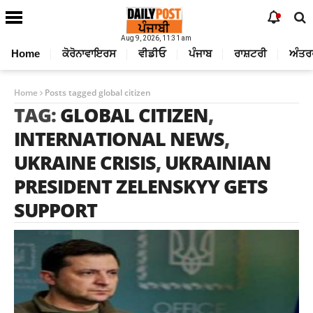
Aug 9, 2026, 11:31 am
Home
ਕੋਰੋਨਾਵਾਇਰਸ
ਵੀਡੀਓ
ਪੰਜਾਬ
ਰਾਸ਼ਟਰੀ
ਅੰਤਰ
Home
Posts tagged global citizen
TAG:
GLOBAL CITIZEN
,
INTERNATIONAL NEWS
,
UKRAINE CRISIS
,
UKRAINIAN
PRESIDENT ZELENSKYY GETS
SUPPORT