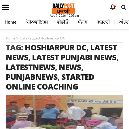
Aug 7, 2026, 10:02 am
Home
ਕੋਰੋਨਾਵਾਇਰਸ
ਵੀਡੀਓ
ਪੰਜਾਬ
ਰਾਸ਼ਟਰੀ
ਅੰਤਰ
Home
Posts tagged Hoshiarpur DC
TAG:
HOSHIARPUR DC
,
LATEST
NEWS
,
LATEST PUNJABI NEWS
,
LATESTNEWS
,
NEWS
,
PUNJABNEWS
,
STARTED
ONLINE COACHING