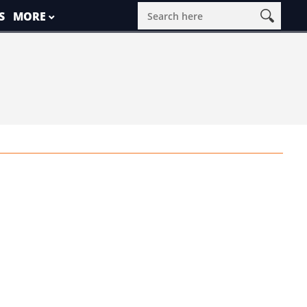
S
MORE