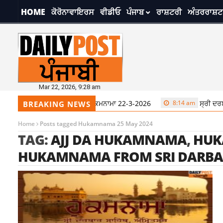
HOME
ਕੋਰੋਨਾਵਾਇਰਸ
ਵੀਡੀਓ
ਪੰਜਾਬ
ਰਾਸ਼ਟਰੀ
ਅੰਤਰਰਾਸ਼ਟ
Mar 22, 2026, 9:28 am
ਸ੍ਰੀ ਦਰਬਾਰ ਸਾਹਿਬ ਤੋਂ ਅੱਜ ਦਾ ਹੁਕਮਨਾਮਾ 22-3-2026
8:14 am
ਸ੍ਰੀ ਦਰਬਾ
BREAKING NEWS
Home
Posts tagged Hukamnama 25 May 2024
TAG:
AJJ DA HUKAMNAMA
,
HUK
HUKAMNAMA FROM SRI DARBA