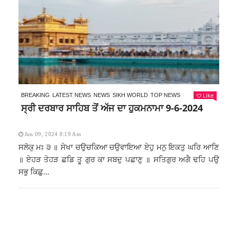
Like
BREAKING
LATEST NEWS
NEWS
SIKH WORLD
TOP NEWS
ਸ੍ਰੀ ਦਰਬਾਰ ਸਾਹਿਬ ਤੋਂ ਅੱਜ ਦਾ ਹੁਕਮਨਾਮਾ 9-6-2024
Jun 09, 2024 8:19 Am
ਸਲੋਕੁ ਮਃ ੩ ॥ ਸੇਖਾ ਚਉਚਕਿਆ ਚਉਵਾਇਆ ਏਹੁ ਮਨੁ ਇਕਤੁ ਘਰਿ ਆਣਿ
॥ ਏਹੜ ਤੇਹੜ ਛਡਿ ਤੂ ਗੁਰ ਕਾ ਸਬਦੁ ਪਛਾਣੁ ॥ ਸਤਿਗੁਰ ਅਗੈ ਢਹਿ ਪਉ
ਸਭੁ ਕਿਛੁ...