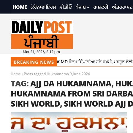
HOME
ਕੋਰੋਨਾਵਾਇਰਸ
ਵੀਡੀਓ
ਪੰਜਾਬ
ਰਾਸ਼ਟਰੀ
ਅੰਤਰਰਾਸ਼ਟ
Mar 21, 2026, 3:12 pm
ਮਾਲਦੀਵ ਸਪੀਡ ਬੋਟ ਹਾਦਸੇ ‘ਚ ਰੇਮੰਡ MD ਗੌਤਮ ਸਿੰਘਾਨੀਆ ਹੋਏ ਜ਼ਖਮੀ, ਮਸ਼ਹੂਰ ਰੈਲੀ ਡ
BREAKING NEWS
Home
Posts tagged Hukamnama 9 June 2024
TAG:
AJJ DA HUKAMNAMA
,
HUK
HUKAMNAMA FROM SRI DARBA
SIKH WORLD
,
SIKH WORLD AJJ