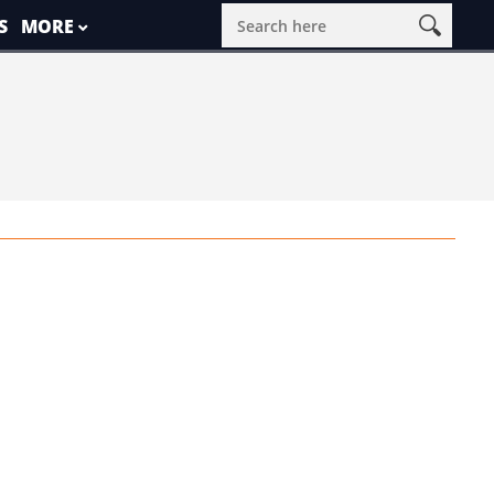
S
MORE