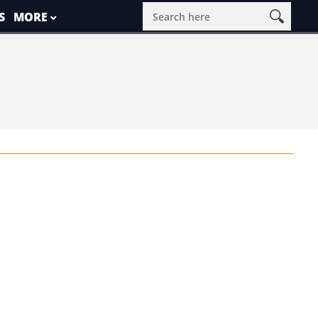
S
MORE